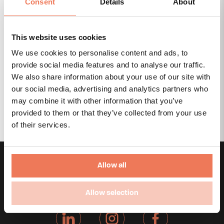
Consent
Details
About
orci eget condimentum. Nam interdum lorem
at ligula porttitor consectetur. Nunc
ullamcorper hendrerit bibendum. Aliquam
This website uses cookies
eget sem ullamcorper, rutrum sapien a,
porttitor ligula. Mauris molestie, felis vel
We use cookies to personalise content and ads, to
aliquam congue, tortor augue tincidunt velit,
provide social media features and to analyse our traffic.
vel elementum tortor felis et enim. Aenean ut
We also share information about your use of our site with
erat non nisl cursus tempus. Nam euismod
our social media, advertising and analytics partners who
libero orci, vitae posuere ante ultricies at.
may combine it with other information that you’ve
Aliquam placerat lorem nulla, id sodales
provided to them or that they’ve collected from your use
libero convallis eget.
of their services.
Allow all
Allow selection