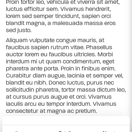
Proin tortor leo, vehicula et viverra sit amet,
luctus efficitur sem. Vivamus hendrerit,
lorem sed semper tincidunt, sapien orci
blandit magna, a malesuada massa eros
sed justo.
Aliquam vulputate congue mauris, at
faucibus sapien rutrum vitae. Phasellus
auctor lorem eu faucibus ultricies. Morbi
interdum mi ut quam condimentum, eget
pharetra ante porta. Proin in finibus enim.
Curabitur diam augue, lacinia et semper vel,
blandit eu nibh. Donec luctus, purus nec
sollicitudin pharetra, tortor massa dictum leo,
at cursus purus augue et orci. Vivamus
iaculis arcu eu tempor interdum. Vivamus
consectetur at magna ac pretium.
Fusce porta augue in lacus sollicitudin, ac
vestibulum velit efficitur. Etiam dignissim ac